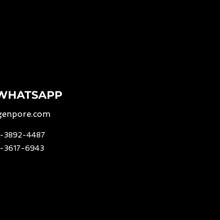
 WHATSAPP
genpore.com
11-3892-4487
11-3617-6943