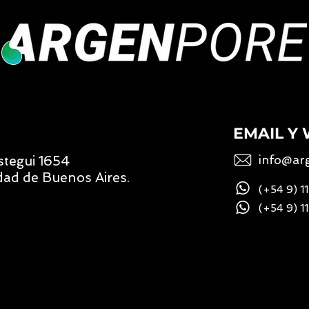
N
EMAIL Y
stegui 1654
info@ar
dad de Buenos Aires.
(+54 9) 
(+54 9) 