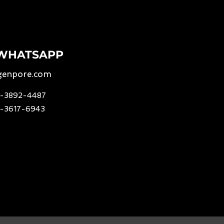
 WHATSAPP
genpore.com
11-3892-4487
11-3617-6943