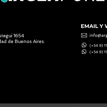
N
EMAIL Y
stegui 1654
info@ar
dad de Buenos Aires.
(+54 9) 
(+54 9) 