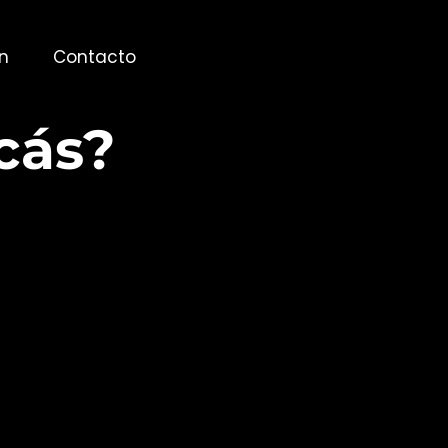
n
Contacto
cás?